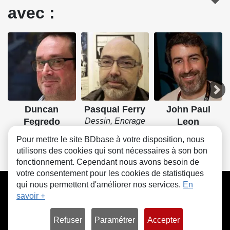
avec :
Duncan
Pasqual Ferry
John Paul
Fegredo
Dessin, Encrage
Leon
Dessin, Encrage
Dessin, Encrage
Pour mettre le site BDbase à votre disposition, nous
utilisons des cookies qui sont nécessaires à son bon
fonctionnement. Cependant nous avons besoin de
votre consentement pour les cookies de statistiques
CGU
FAQ
Contact
Cookies
qui nous permettent d'améliorer nos services.
En
savoir +
Refuser
Paramétrer
Accepter