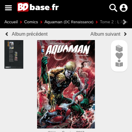
Accueil
Comics
Aquaman
Tome 2 : L'Autre
(DC Renaissance)
Album précédent
Album suivant