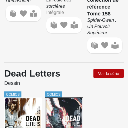
collection de
Démasquée
sorcières
référence
Intégrale
Tome 158
Spider-Gwen :
Un Pouvoir
Supérieur
Dead Letters
Voir la série
Dessin
COMICS
COMICS