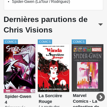
Spider-Gwen (LaTour / Rodriguez)
Dernières parutions de
Chris Visions
COMICS
COMICS
COMICS
Marvel
La Sorcière
Spider-Gwen
Comics - La
Rouge
4
La route des