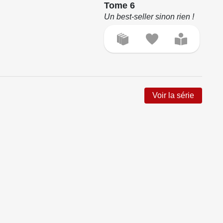
Tome 6
To
Un best-seller sinon rien !
On 
Voir la série