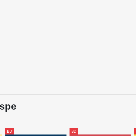
ispe
BD
BD