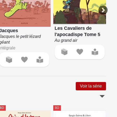
Les Cavaliers de
Les
Jacques
l'apocadispe Tome 5
l'
Jacques le petit lézard
Au grand air
en 
géant
Intégrale
Voir la série
BD
BD
BD