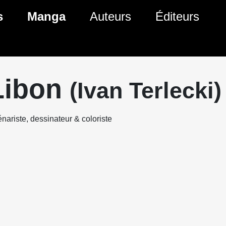
s
Manga
Auteurs
Éditeurs
tés Comics
Nouveautés Manga
 BD
es sorties Comics
Prochaines sorties Manga
Libon
(Ivan Terlecki)
Comics
Genres Manga
nariste, dessinateur & coloriste