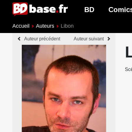
BD
Comic
Accueil
Auteurs
Libon
Nouveautés BD
Nouveau
Auteur précédent
Auteur suivant
Prochaines sorties
Prochain
Genres BD
Genres 
Scé