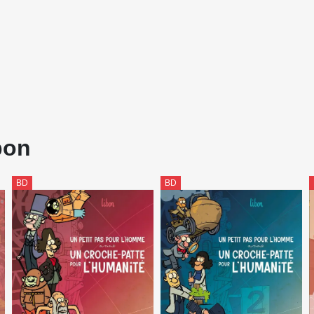
bon
BD
BD