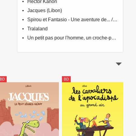
Hector Kanon
Jacques (Libon)
Spirou et Fantasio - Une aventure de... / Le Spirou de...
Tralaland
Un petit pas pour l'homme, un croche-patte pour l'Humanité
BD
BD
BD