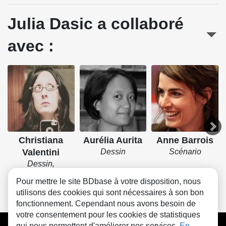
Julia Dasic a collaboré
avec :
Christiana
Aurélia Aurita
Anne Barrois
Valentini
Dessin
Scénario
Dessin,
Couverture
Pour mettre le site BDbase à votre disposition, nous
utilisons des cookies qui sont nécessaires à son bon
fonctionnement. Cependant nous avons besoin de
votre consentement pour les cookies de statistiques
CGU
FAQ
Contact
Cookies
qui nous permettent d'améliorer nos services.
En