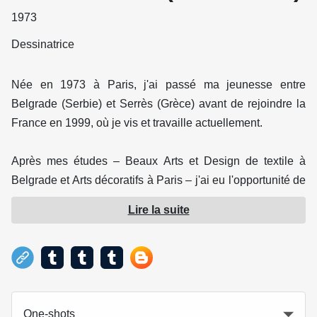
1973
Dessinatrice
Née en 1973 à Paris, j'ai passé ma jeunesse entre
Belgrade (Serbie) et Serrès (Grèce) avant de rejoindre la
France en 1999, où je vis et travaille actuellement.
Après mes études – Beaux Arts et Design de textile à
Belgrade et Arts décoratifs à Paris – j'ai eu l'opportunité de
collaborer avec un peintre, une créatrice de mode, une
Lire la suite
entreprise de bijoux, et plusieurs titres de presse.
Parallèlement, j'ai entamé un projet de bande-dessinée
jeunesse tout en continuant la peinture et le dessin. Je me
suis également spécialisée dans le dessin médical et
anatomique.
One-shots