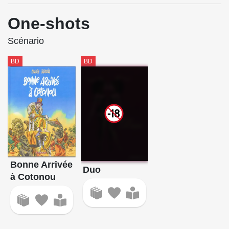
One-shots
Scénario
BD
BD
Bonne Arrivée
Duo
à Cotonou