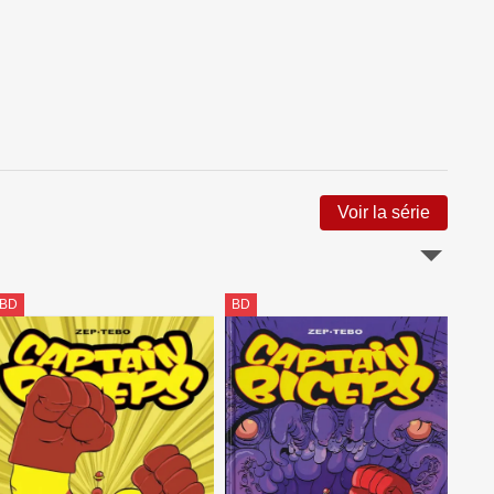
Voir la série
BD
BD
BD