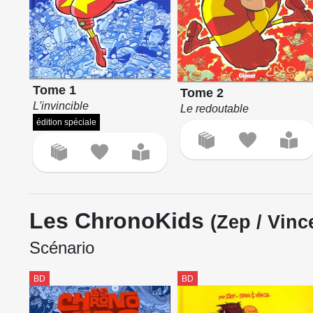
Tome 1
Tome 2
L'invincible
Le redoutable
édition spéciale
Les ChronoKids
(Zep / Vinc
Scénario
BD
BD