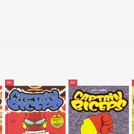
BD
BD