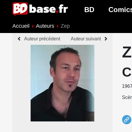
BD
Comic
Accueil
Auteurs
Zep
Nouveautés BD
Nouveau
Auteur précédent
Auteur suivant
Prochaines sorties
Prochain
Genres BD
Genres 
C
196
Scén