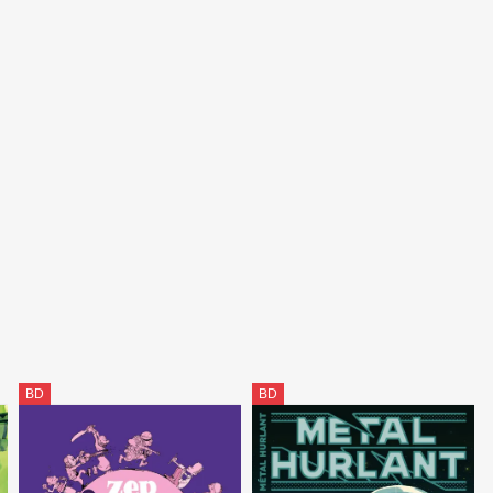
BD
BD