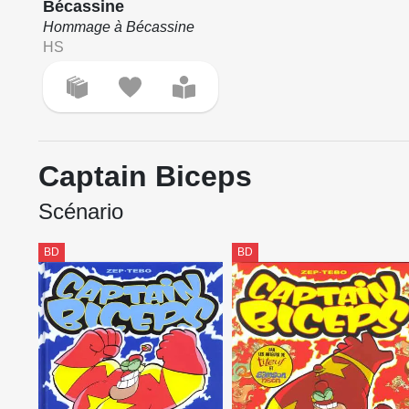
Bécassine
Hommage à Bécassine
HS
Captain Biceps
Scénario
BD
BD