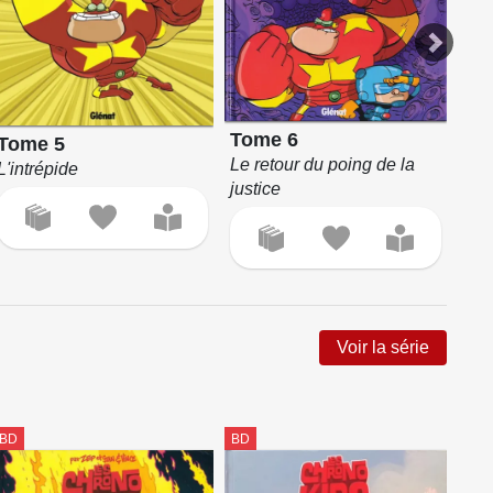
Tome 6
Tome 5
To
Le retour du poing de la
L'intrépide
L'i
justice
Voir la série
BD
BD