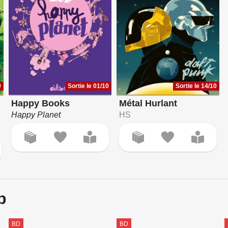
0
Sortie le 01/10
Sortie le 14/10
Happy Books
Métal Hurlant
Happy Planet
HS
p
BD
BD