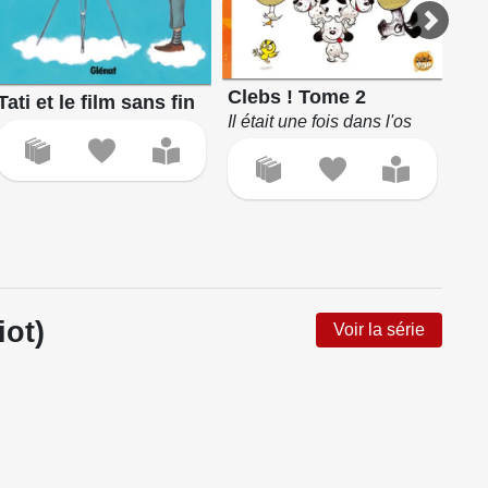
Clebs ! Tome 2
Tati et le film sans fin
Taj
Il était une fois dans l'os
Dé
int
iot)
Voir la série