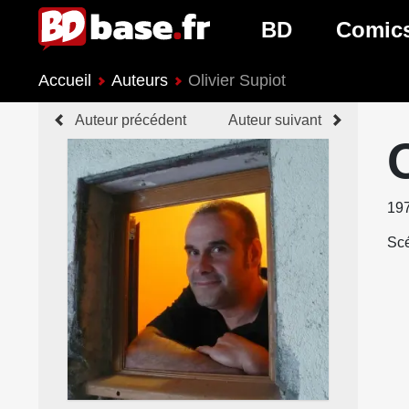
BD
Comic
Accueil
Auteurs
Olivier Supiot
Nouveautés BD
Nouveau
Auteur précédent
Auteur suivant
Prochaines sorties
Prochain
Genres BD
Genres 
19
Scé