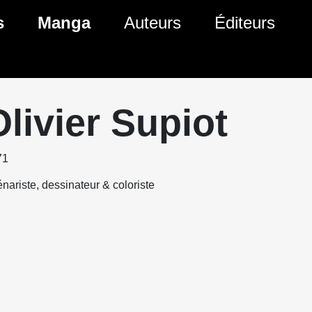
s
Manga
Auteurs
Éditeurs
tés Comics
Nouveautés Manga
 BD
es sorties Comics
Prochaines sorties Manga
Olivier Supiot
Comics
Genres Manga
71
nariste, dessinateur & coloriste