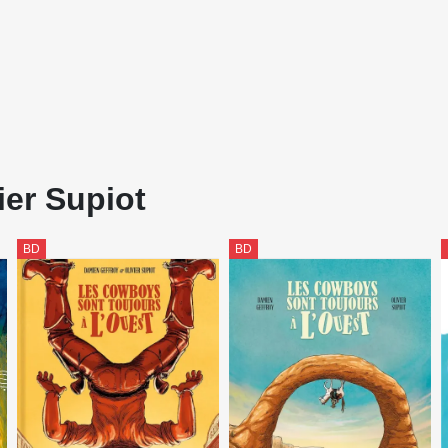
ier Supiot
BD
BD