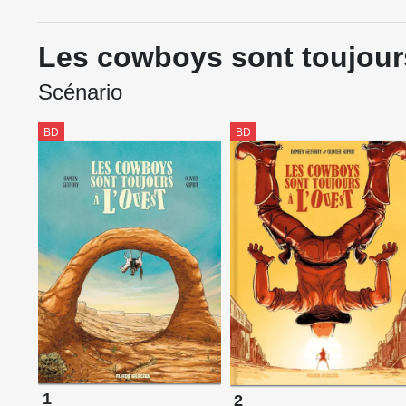
Les cowboys sont toujours
Scénario
BD
BD
1
2