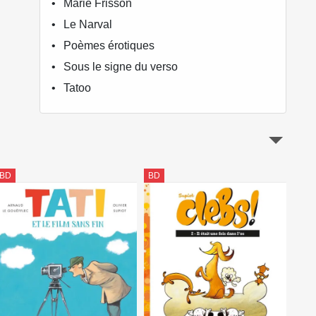
Marie Frisson
Le Narval
Poèmes érotiques
Sous le signe du verso
Tatoo
BD
BD
BD