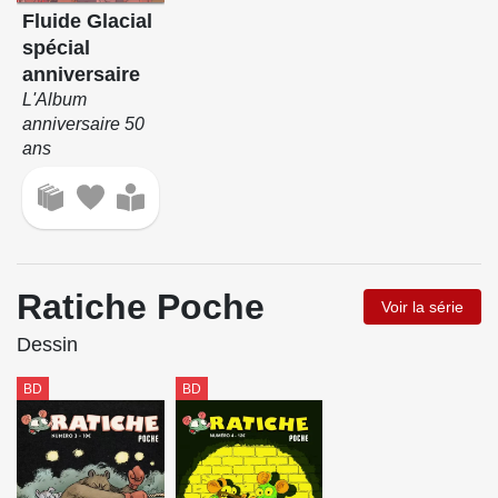
Fluide Glacial
spécial
anniversaire
L'Album
anniversaire 50
ans
Ratiche Poche
Voir la série
Dessin
BD
BD