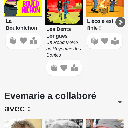
La
L'école est
Boulonichon
finie !
Les Dents
Longues
Un Road Movie
au Royaume des
Contes
Evemarie a collaboré
avec :