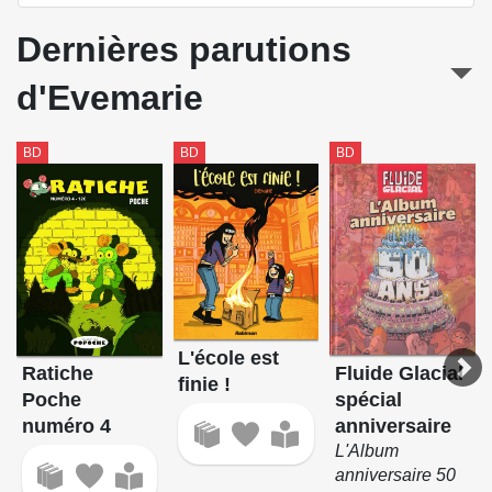
Dernières parutions
d'Evemarie
BD
BD
BD
L'école est
Fluide Glacial
Ratiche
finie !
spécial
Poche
anniversaire
numéro 4
L'Album
anniversaire 50