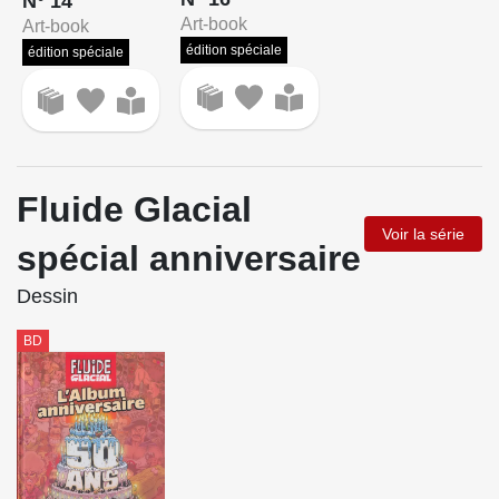
N° 14
Art-book
Art-book
édition spéciale
édition spéciale
Fluide Glacial
Voir la série
spécial anniversaire
Dessin
BD