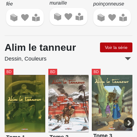
muraille
poinçonneuse
fée
Alim le tanneur
Voir la série
Dessin, Couleurs
BD
BD
BD
Tome 3
Tome 2