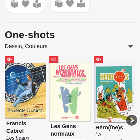
One-shots
Dessin, Couleurs
BD
BD
BD
Francis
Les Gens
Héro(ïne)s
Cabrel
normaux
La
Les beaux