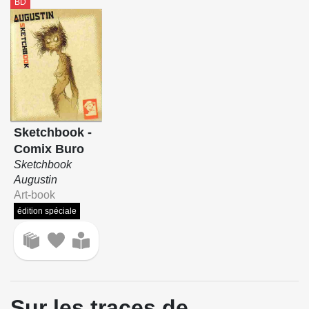
BD
Sketchbook -
Comix Buro
Sketchbook
Augustin
Art-book
édition spéciale
Sur les traces de