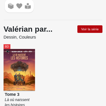
Valérian par...
Voir la série
Dessin, Couleurs
BD
Tome 3
Là où naissent
les histoires