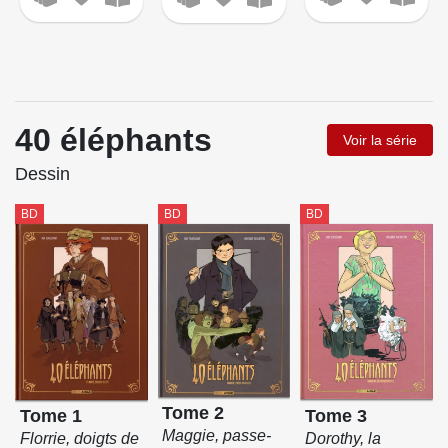
40 éléphants
Voir la série
Dessin
BD
BD
BD
Tome 2
Tome 3
Tome 1
Maggie, passe-
Dorothy, la
Florrie, doigts de