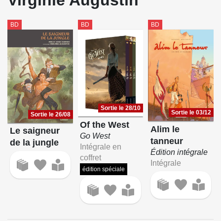
Virginie Augustin
BD
BD
BD
Sortie le 28/10
Sortie le 03/12
Sortie le 26/08
Of the West
Alim le
Le saigneur
Go West
tanneur
de la jungle
Intégrale en
Édition intégrale
coffret
Intégrale
édition spéciale