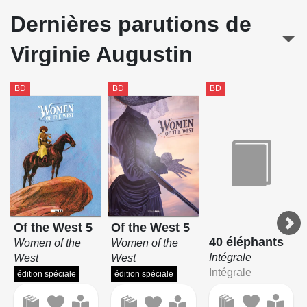
Dernières parutions de
Virginie Augustin
BD
BD
BD
Of the West 5
Of the West 5
40 éléphants
Women of the
Women of the
Intégrale
West
West
Intégrale
édition spéciale
édition spéciale