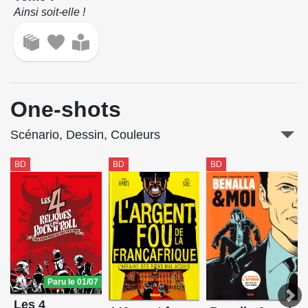
Ainsi soit-elle !
One-shots
Scénario, Dessin, Couleurs
BD
BD
BD
Paru le 01/07
Les 4