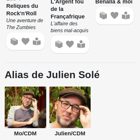
L'Argent fou
Benalla & moi
Reliques du
de la
Rock'n'Roll
Françafrique
Une aventure de
L'affaire des
The Zumbies
biens mal-acquis
Alias de Julien Solé
Mo/CDM
Julien/CDM