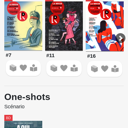
#7
#11
#16
One-shots
Scénario
BD