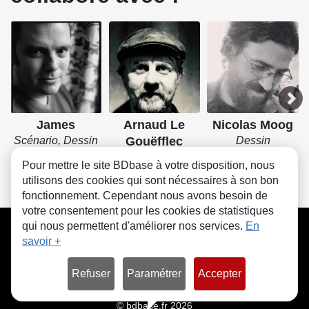
James
Arnaud Le
Nicolas Moog
Scénario, Dessin
Gouëfflec
Dessin
Scénario
Pour mettre le site BDbase à votre disposition, nous
utilisons des cookies qui sont nécessaires à son bon
fonctionnement. Cependant nous avons besoin de
votre consentement pour les cookies de statistiques
CGU
FAQ
Contact
Cookies
qui nous permettent d'améliorer nos services.
En
savoir +
Refuser
Paramétrer
Accepter
© bdbase.fr 2026