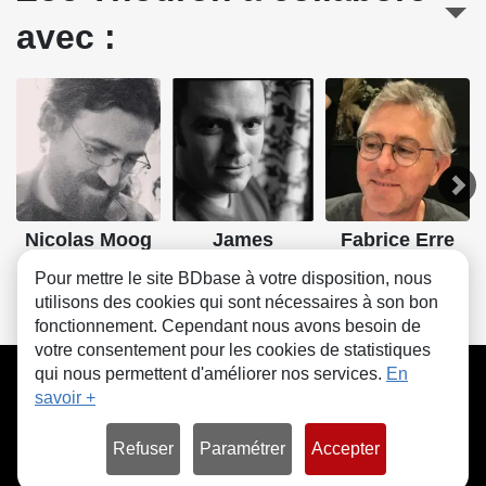
avec :
Nicolas Moog
James
Fabrice Erre
Scénario, Dessin
Scénario, Dessin
Scénario, Dessin
Pour mettre le site BDbase à votre disposition, nous
utilisons des cookies qui sont nécessaires à son bon
fonctionnement. Cependant nous avons besoin de
votre consentement pour les cookies de statistiques
CGU
FAQ
Contact
Cookies
qui nous permettent d'améliorer nos services.
En
savoir +
Refuser
Paramétrer
Accepter