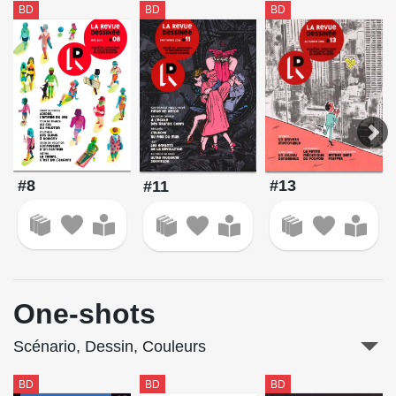
BD
BD
BD
#8
#13
#11
One-shots
Scénario, Dessin, Couleurs
BD
BD
BD