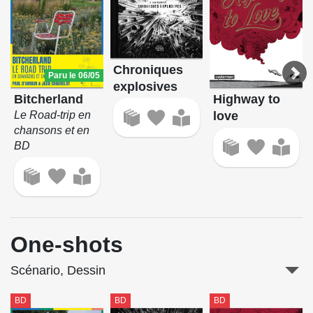
Chroniques
Paru le 06/05
explosives
Bitcherland
Highway to
Le Road-trip en
love
chansons et en
BD
One-shots
Scénario, Dessin
BD
BD
BD