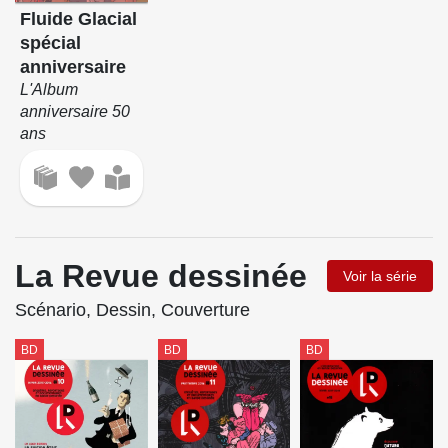
Fluide Glacial
spécial
anniversaire
L'Album
anniversaire 50
ans
La Revue dessinée
Voir la série
Scénario, Dessin, Couverture
BD
BD
BD