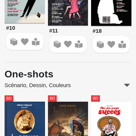
#10
#11
#18
One-shots
Scénario, Dessin, Couleurs
BD
BD
BD