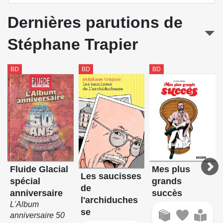
Dernières parutions de
Stéphane Trapier
BD
BD
BD
Fluide Glacial
Mes plus
Les saucisses
spécial
grands
de
anniversaire
succès
l'archiduches
L'Album
se
anniversaire 50