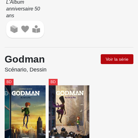
L'Album
anniversaire 50
ans
Godman
Voir la série
Scénario, Dessin
BD
BD