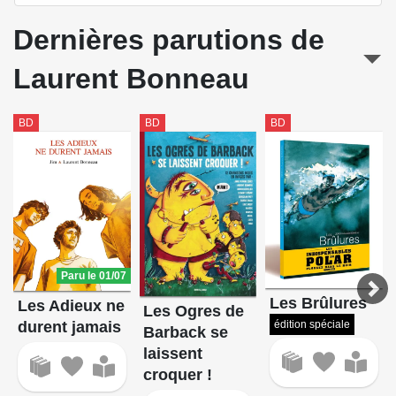
Dernières parutions de
Laurent Bonneau
BD
BD
BD
Paru le 01/07
Les Brûlures
Les Adieux ne
Les Ogres de
édition spéciale
durent jamais
Barback se
laissent
croquer !