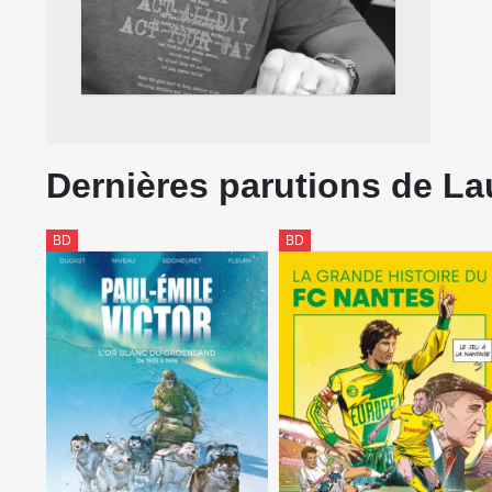
Dernières parutions de La
BD
BD