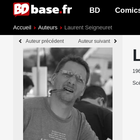
BD
Comic
Accueil
Auteurs
Laurent Seigneuret
Nouveautés BD
Nouveau
Auteur précédent
Auteur suivant
Prochaines sorties
Prochain
Genres BD
Genres 
19
Scé