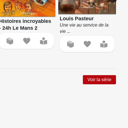
Louis Pasteur
Histoires incroyables
Le
Une vie au service de la
- 24h Le Mans 2
Int
vie ...
Voir la série