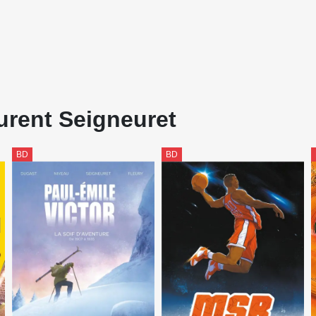
urent Seigneuret
BD
BD