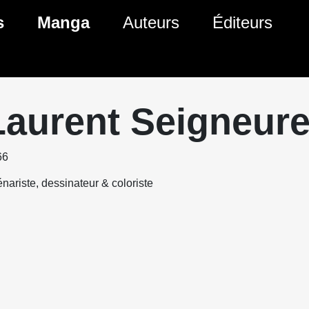
s
Manga
Auteurs
Éditeurs
tés Comics
Nouveautés Manga
 BD
es sorties Comics
Prochaines sorties Manga
Laurent Seigneure
Comics
Genres Manga
66
nariste, dessinateur & coloriste