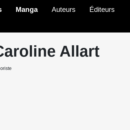
s
Manga
Auteurs
Éditeurs
tés Comics
Nouveautés Manga
 BD
es sorties Comics
Prochaines sorties Manga
Caroline Allart
Comics
Genres Manga
oriste