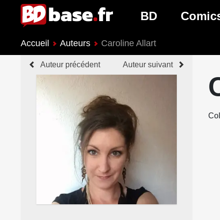
BD
Comic
Accueil
Auteurs
Caroline Allart
Nouveautés BD
Nouveau
Auteur précédent
Auteur suivant
Prochaines sorties
Prochain
Genres BD
Genres 
Col