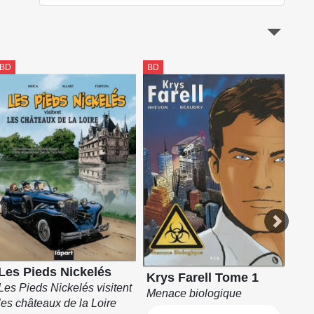
BD
BD
BD
Les
Les Pieds Nickelés
Krys Farell Tome 1
cri
Les Pieds Nickelés visitent
Menace biologique
my
les châteaux de la Loire