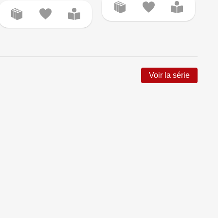
L'af
Voir la série