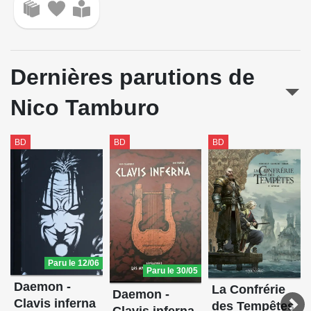
Dernières parutions de
Nico Tamburo
BD
BD
BD
Paru le 12/06
Paru le 30/05
Daemon -
La Confrérie
Daemon -
Clavis inferna
des Tempêtes
Clavis inferna