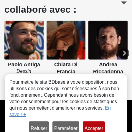
collaboré avec :
Paolo Antiga
Chiara Di
Andrea
Dessin
Francia
Riccadonna
Dessin, Couleurs
Dessin
Pour mettre le site BDbase à votre disposition, nous
utilisons des cookies qui sont nécessaires à son bon
fonctionnement. Cependant nous avons besoin de
votre consentement pour les cookies de statistiques
CGU
FAQ
Contact
Cookies
qui nous permettent d'améliorer nos services.
En
savoir +
Refuser
Paramétrer
Accepter