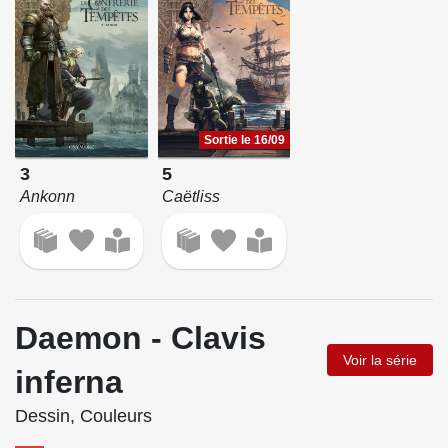
Sortie le 16/09
3
5
Ankonn
Caëtliss
Daemon - Clavis
Voir la série
inferna
Dessin, Couleurs