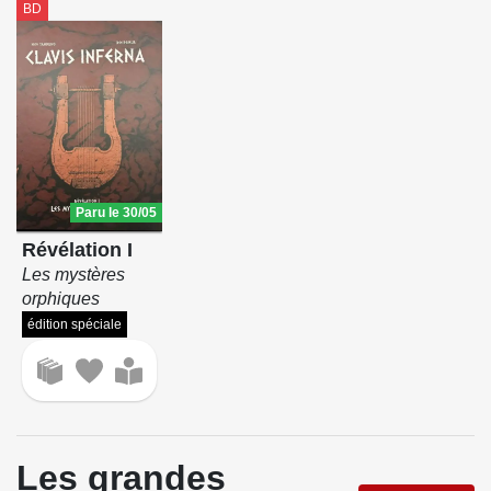
BD
Paru le 30/05
Révélation I
Les mystères
orphiques
édition spéciale
Les grandes