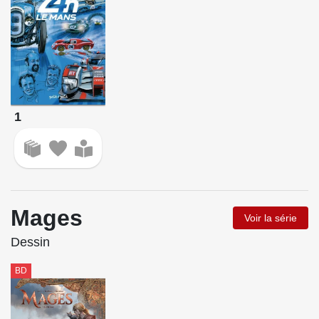
1
Mages
Voir la série
Dessin
BD