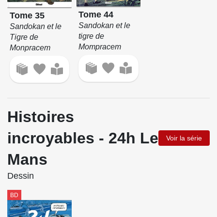
Tome 44
Tome 35
Sandokan et le
Sandokan et le
tigre de
Tigre de
Mompracem
Monpracem
Histoires
incroyables - 24h Le
Voir la série
Mans
Dessin
BD