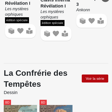
Révélation I
3
Révélation I
Les mystères
Ankonn
Les mystères
orphiques
orphiques
édition spéciale
édition spéciale
La Confrérie des
Voir la série
Tempêtes
Dessin
BD
BD