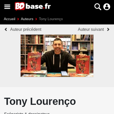
Accueil
Auteurs
Tony Lourenço
Auteur précédent
Auteur suivant
Tony Lourenço