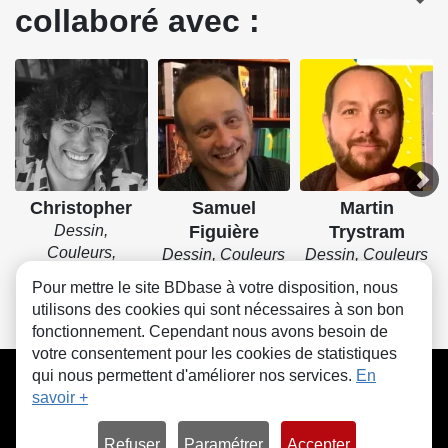
collaboré avec :
Christopher
Samuel
Martin
Dessin,
Figuière
Trystram
Couleurs,
Dessin, Couleurs
Dessin, Couleurs
Couverture
Pour mettre le site BDbase à votre disposition, nous
utilisons des cookies qui sont nécessaires à son bon
fonctionnement. Cependant nous avons besoin de
votre consentement pour les cookies de statistiques
CGU
FAQ
Contact
Cookies
qui nous permettent d'améliorer nos services.
En
savoir +
Refuser
Paramétrer
Accepter