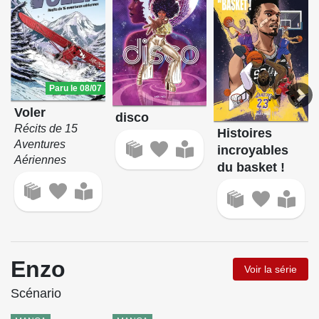
Paru le 08/07
Voler
disco
Récits de 15
Histoires
Aventures
incroyables
Aériennes
du basket !
Enzo
Voir la série
Scénario