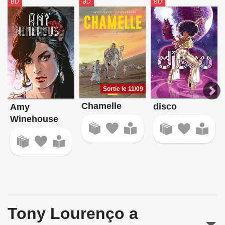
BD
BD
BD
Sortie le 11/09
Chamelle
disco
Amy
Winehouse
Tony Lourenço a