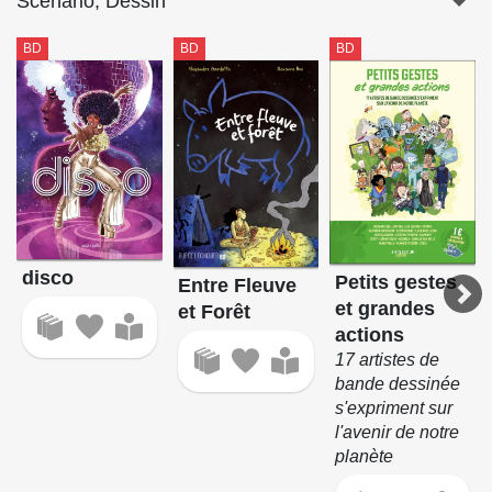
Scénario, Dessin
BD
BD
BD
disco
Petits gestes
Entre Fleuve
et grandes
et Forêt
actions
17 artistes de
bande dessinée
s'expriment sur
l'avenir de notre
planète