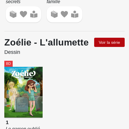
secrets
famille
Zoélie - L'allumette
Voir la série
Dessin
BD
1
Le garçon oublié