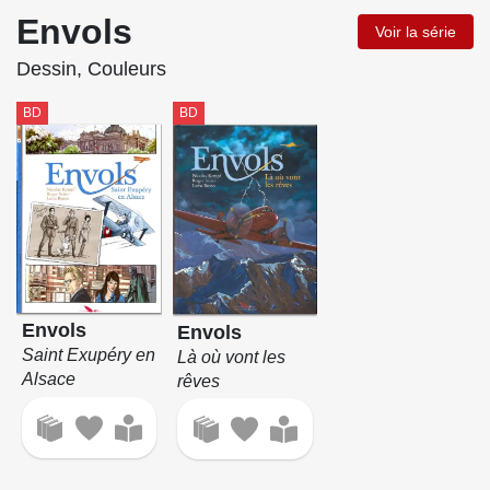
Envols
Voir la série
Dessin, Couleurs
BD
BD
Envols
Envols
Saint Exupéry en
Là où vont les
Alsace
rêves