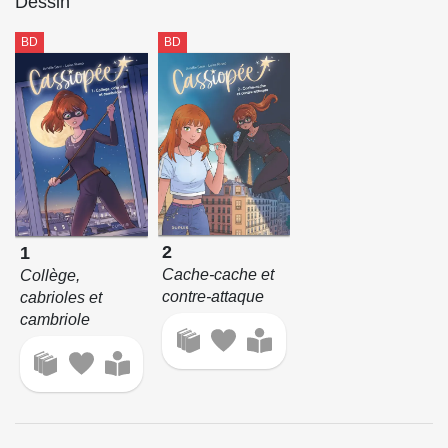
Dessin
BD
BD
2
1
Cache-cache et
Collège,
contre-attaque
cabrioles et
cambriole