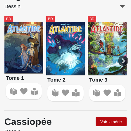
Dessin
BD
BD
BD
Tome 1
Tome 2
Tome 3
Cassiopée
Voir la série