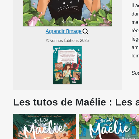
il 
dan
mam
rée
Agrandir l'image
lég
©Kennes Éditions 2025
ami
loi
Sou
Les tutos de Maélie : Les 