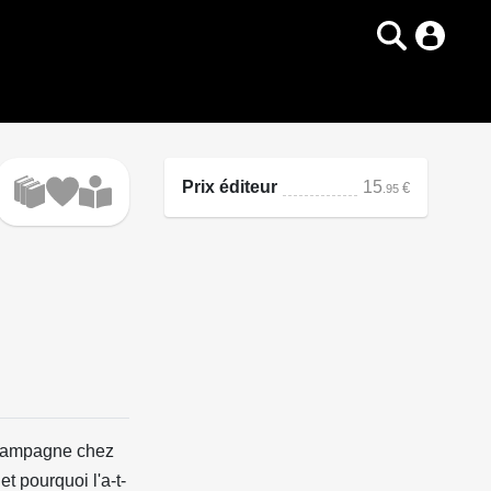
Prix éditeur
15
€
.95
a campagne chez
t pourquoi l'a-t-