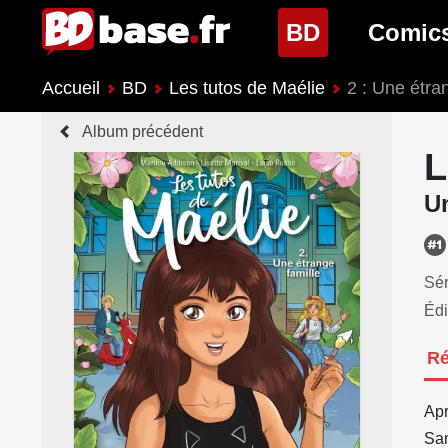
(page cour
BD
Comic
Accueil
BD
Les tutos de Maélie
2 : Une étra
Nouveautés BD
Nouveau
Album précédent
Prochaines sorties
Prochain
L
Genres BD
Genres 
Un
Sér
Édi
R
Apr
Sam