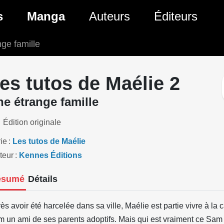
ante)
s
Manga
Auteurs
Éditeurs
nge famille
tés Comics
Nouveautés Manga
 BD
es sorties Comics
Prochaines sorties Manga
es tutos de Maélie 2
Comics
Genres Manga
e étrange famille
Édition originale
ie
Les tutos de Maélie
teur
Kennes Éditions
ésumé
Détails
ès avoir été harcelée dans sa ville, Maélie est partie vivre à l
 un ami de ses parents adoptifs. Mais qui est vraiment ce Sam e