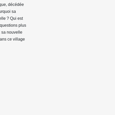
gique, décédée
urquoi sa
elle ? Qui est
 questions plus
c sa nouvelle
ans ce village