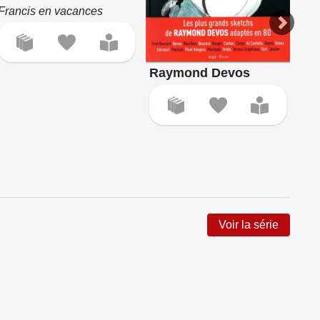
Francis en vacances
Raymond Devos
La 
Cl
Voir la série