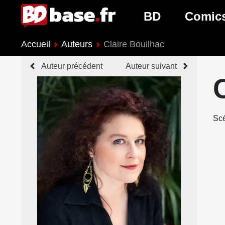
BD
Comic
Accueil
Auteurs
Claire Bouilhac
Nouveautés BD
Nouveau
Auteur précédent
Auteur suivant
Prochaines sorties
Prochain
Genres BD
Genres 
Scé