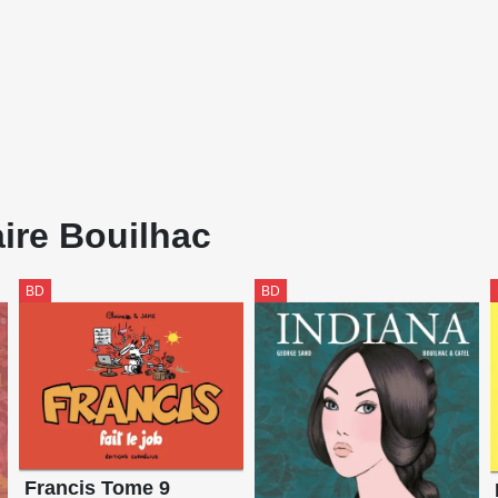
aire Bouilhac
BD
BD
Francis Tome 9