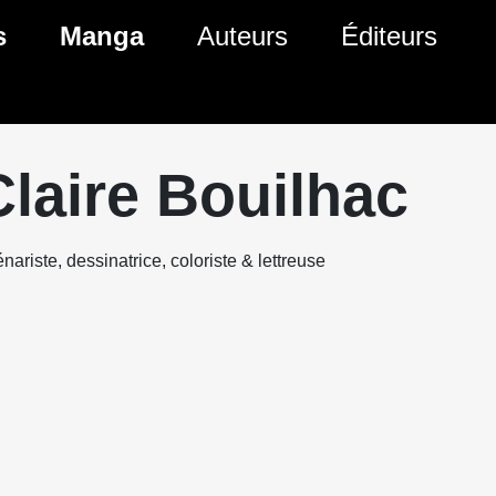
s
Manga
Auteurs
Éditeurs
tés Comics
Nouveautés Manga
 BD
es sorties Comics
Prochaines sorties Manga
Claire Bouilhac
Comics
Genres Manga
nariste, dessinatrice, coloriste & lettreuse