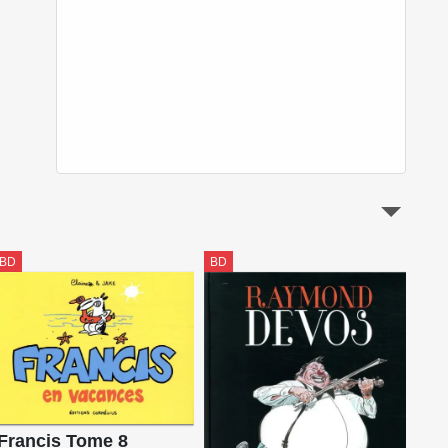
BD
BD
BD
Francis Tome 8