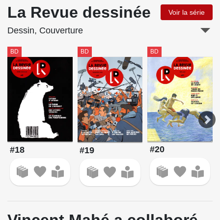
La Revue dessinée
Voir la série
Dessin, Couverture
BD
BD
BD
#20
#18
#19