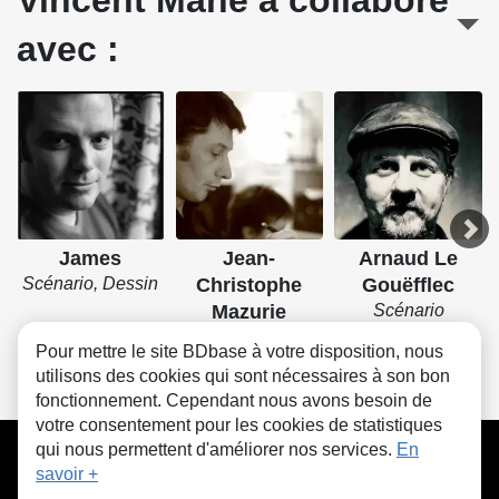
Vincent Mahé a collaboré
avec :
James
Jean-
Arnaud Le
Scénario, Dessin
Christophe
Gouëfflec
Mazurie
Scénario
Scénario, Dessin
Pour mettre le site BDbase à votre disposition, nous
utilisons des cookies qui sont nécessaires à son bon
fonctionnement. Cependant nous avons besoin de
votre consentement pour les cookies de statistiques
CGU
FAQ
Contact
Cookies
qui nous permettent d'améliorer nos services.
En
savoir +