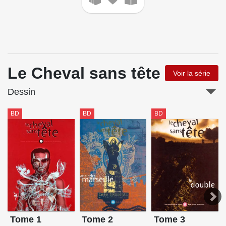
Le Cheval sans tête
Voir la série
Dessin
BD
BD
BD
Tome 1
Tome 2
Tome 3