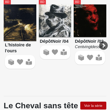
BD
BD
BD
DépôtNoir /04
DépôtNoir /02
L'histoire de
Centvingtdessins
l'ours
Le Cheval sans tête
Voir la série