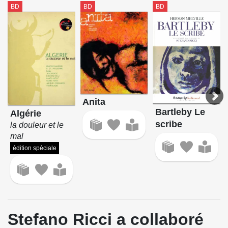
BD
BD
BD
Anita
Bartleby Le
Algérie
scribe
la douleur et le
mal
édition spéciale
Stefano Ricci a collaboré