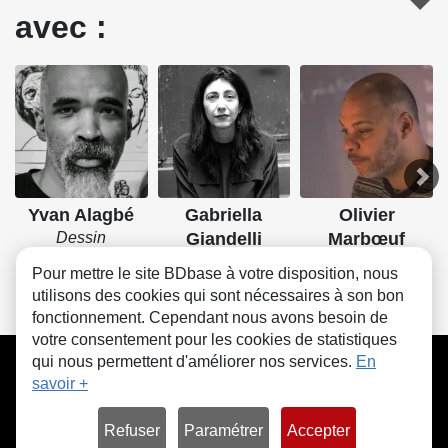
avec :
Yvan Alagbé
Gabriella
Olivier
Dessin
Giandelli
Marbœuf
Scénario, Dessin
Dessin
Pour mettre le site BDbase à votre disposition, nous
utilisons des cookies qui sont nécessaires à son bon
fonctionnement. Cependant nous avons besoin de
votre consentement pour les cookies de statistiques
CGU
FAQ
Contact
Cookies
qui nous permettent d'améliorer nos services.
En
savoir +
Refuser
Paramétrer
Accepter