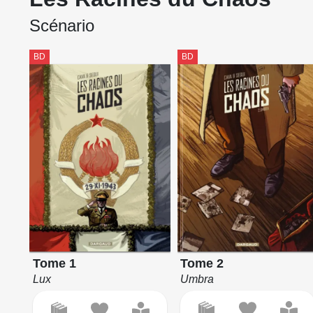
Scénario
BD
BD
Tome 2
Tome 1
Umbra
Lux