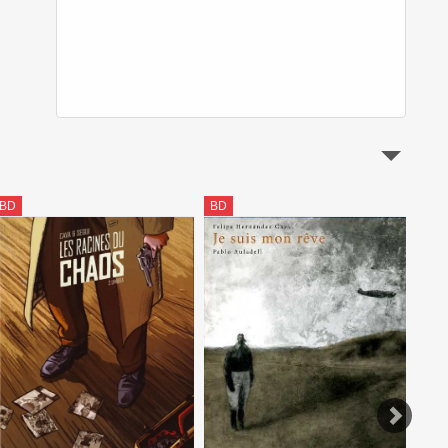
BD
BD
BD