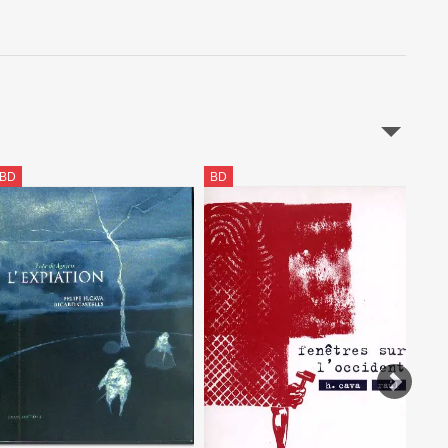
BD
BD
BD