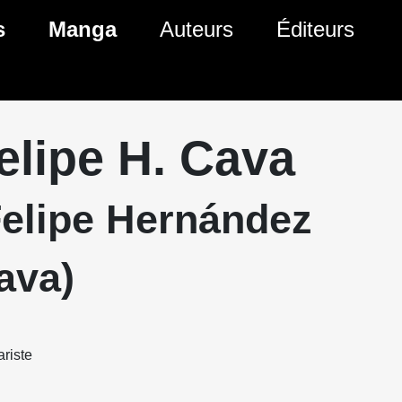
s
Manga
Auteurs
Éditeurs
tés Comics
Nouveautés Manga
 BD
es sorties Comics
Prochaines sorties Manga
elipe H. Cava
Comics
Genres Manga
Felipe Hernández
ava)
riste