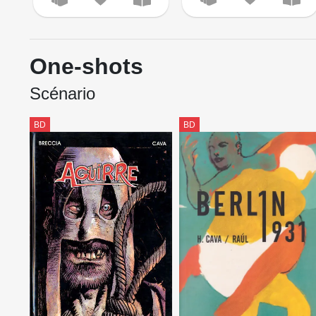
One-shots
Scénario
BD
BD