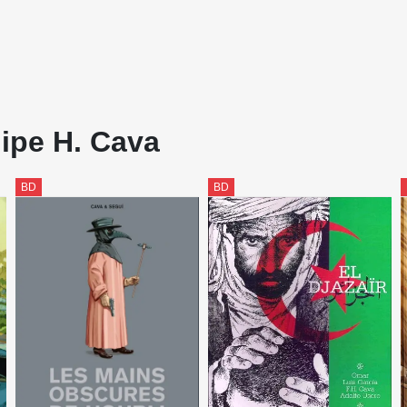
lipe H. Cava
BD
BD