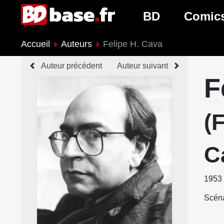
BD
Comic
Accueil
Auteurs
Felipe H. Cava
Nouveautés BD
Nouveau
Auteur précédent
Auteur suivant
Prochaines sorties
Prochain
F
Genres BD
Genres 
(
C
1953
Scéna