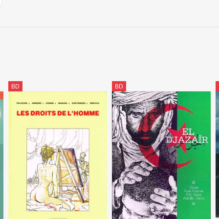
BD
BD