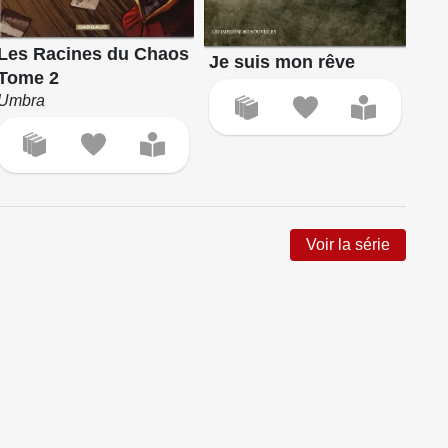
Les Racines du Chaos
Le
Je suis mon rêve
Tome 2
To
Umbra
Lux
Voir la série