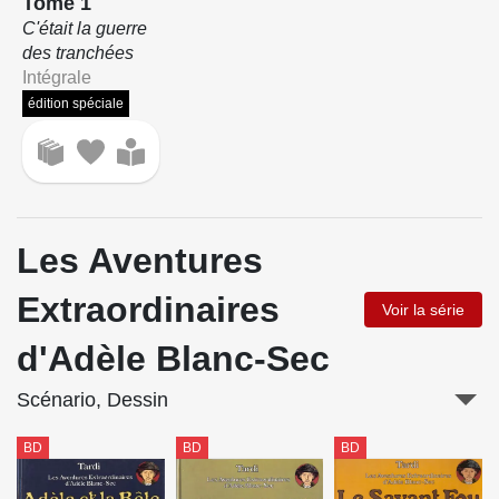
Tome 1
C'était la guerre
des tranchées
Intégrale
édition spéciale
Les Aventures
Extraordinaires
Voir la série
d'Adèle Blanc-Sec
Scénario, Dessin
BD
BD
BD