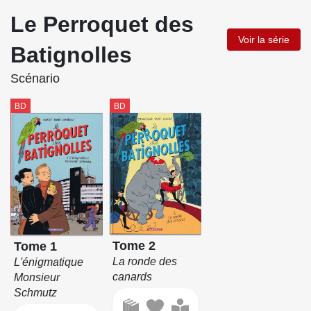
Le Perroquet des
Voir la série
Batignolles
Scénario
BD
BD
Tome 2
Tome 1
La ronde des
L'énigmatique
canards
Monsieur
Schmutz