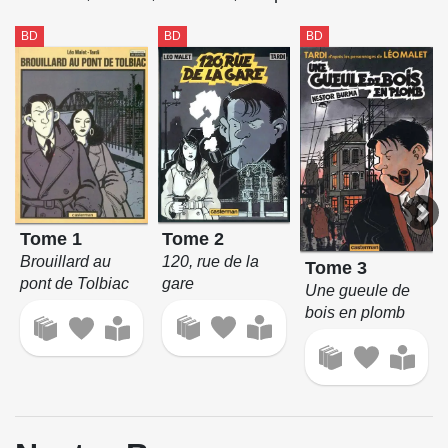
BD
BD
BD
Tome 2
Tome 1
120, rue de la
Brouillard au
Tome 3
gare
pont de Tolbiac
Une gueule de
bois en plomb