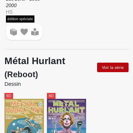
2000
HS
édition spéciale
Métal Hurlant
Voir la série
(Reboot)
Dessin
BD
BD