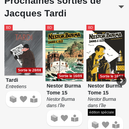
Prochaines sorties de
Jacques Tardi
BD
BD
BD
Sortie le 28/08
Sortie le 16/09
Sortie le 16/09
Tardi
Nestor Burma
Nestor Burma
Entretiens
Tome 15
Tome 15
Nestor Burma
Nestor Burma
dans l'île
dans l'île
édition spéciale