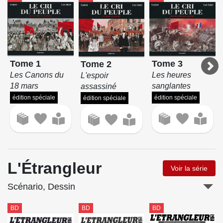
Tome 1
Tome 3
Tome 2
Les Canons du
Les heures
L'espoir
18 mars
sanglantes
assassiné
édition spéciale
édition spéciale
édition spéciale
L'Étrangleur
Voir la série
Scénario, Dessin
BD
BD
BD