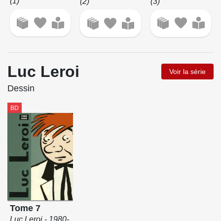
(1)
(3)
(2)
Luc Leroi
Voir la série
Dessin
BD
Tome 7
Luc Leroi - 1980-