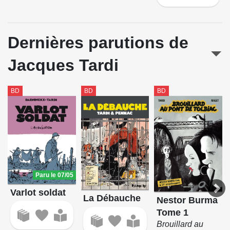
Dernières parutions de
Jacques Tardi
BD
BD
BD
Paru le 07/05
Varlot soldat
La Débauche
Nestor Burma
Tome 1
Brouillard au