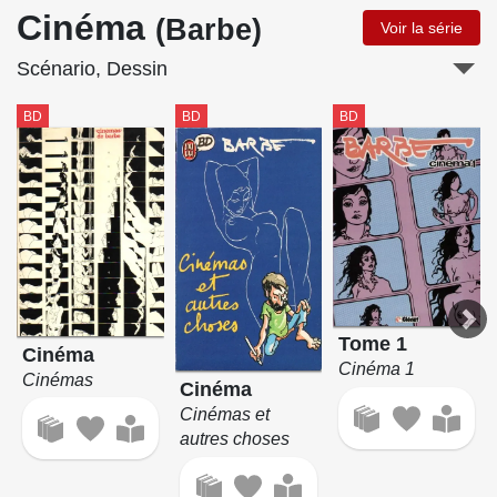
Cinéma
(Barbe)
Voir la série
Scénario, Dessin
BD
BD
BD
Tome 1
Cinéma
Cinéma 1
Cinémas
Cinéma
Cinémas et
autres choses