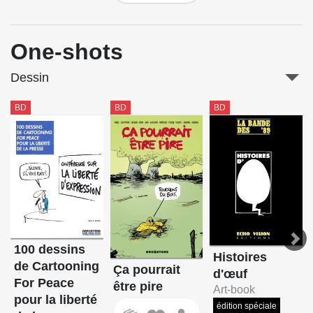
One-shots
Dessin
BD
BD
BD
100 dessins
Histoires
de Cartooning
Ça pourrait
d'œuf
For Peace
être pire
Art-book
pour la liberté
édition spéciale