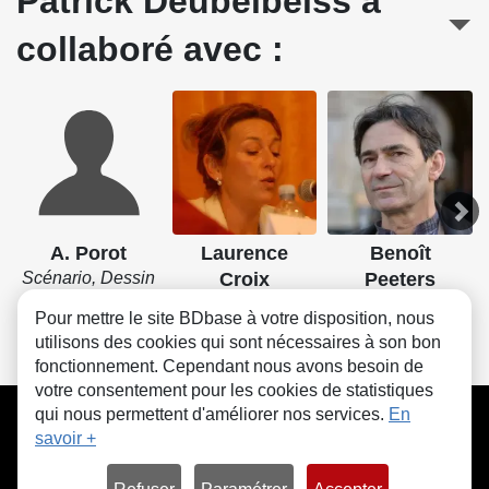
Patrick Deubelbeiss a
collaboré avec :
A. Porot
Laurence
Benoît
Scénario, Dessin
Croix
Peeters
Couleurs
Scénario
Pour mettre le site BDbase à votre disposition, nous
utilisons des cookies qui sont nécessaires à son bon
fonctionnement. Cependant nous avons besoin de
votre consentement pour les cookies de statistiques
CGU
FAQ
Contact
Cookies
qui nous permettent d'améliorer nos services.
En
savoir +