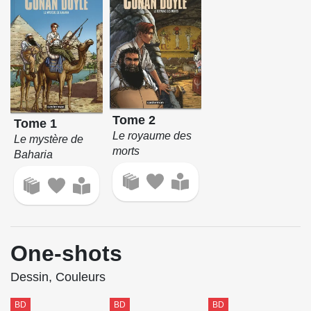
Tome 2
Tome 1
Le royaume des
Le mystère de
morts
Baharia
One-shots
Dessin, Couleurs
BD
BD
BD