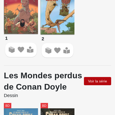
1
2
Les Mondes perdus
Voir la série
de Conan Doyle
Dessin
BD
BD