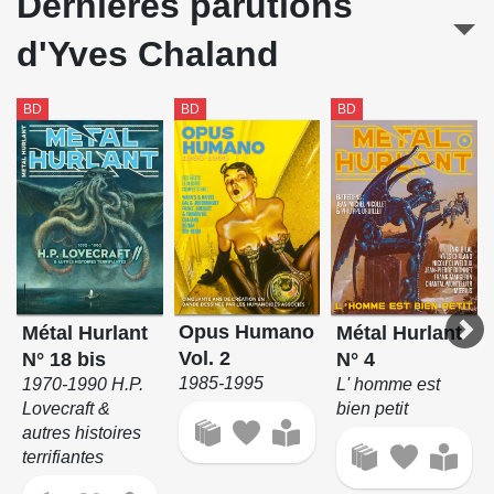
Dernières parutions
d'Yves Chaland
BD
BD
BD
Opus Humano
Métal Hurlant
Métal Hurlant
Vol. 2
N° 18 bis
N° 4
1985-1995
1970-1990 H.P.
L' homme est
Lovecraft &
bien petit
autres histoires
terrifiantes