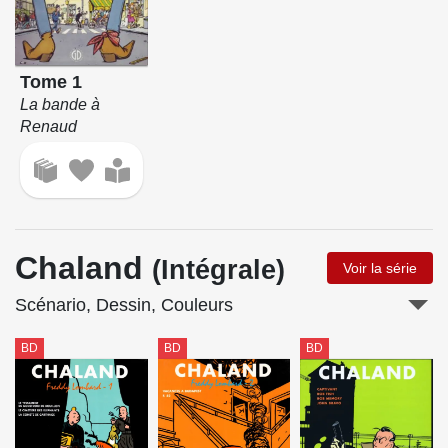
Tome 1
La bande à
Renaud
Chaland
(Intégrale)
Voir la série
Scénario, Dessin, Couleurs
BD
BD
BD