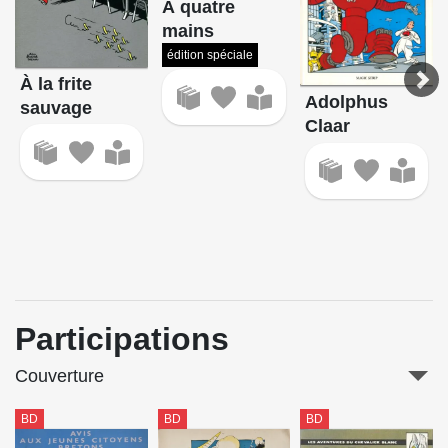
Á quatre
mains
édition spéciale
À la frite
Adolphus
sauvage
Claar
Participations
Couverture
BD
BD
BD