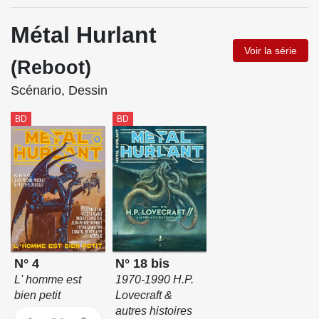
Métal Hurlant
Voir la série
(Reboot)
Scénario, Dessin
BD
BD
N° 4
N° 18 bis
L' homme est
1970-1990 H.P.
bien petit
Lovecraft &
autres histoires