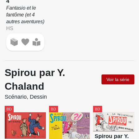
4
Fantasio et le
fantôme (et 4
autres aventures)
HS
Spirou par Y.
Voir la série
Chaland
Scénario, Dessin
BD
BD
BD
Spirou par Y.