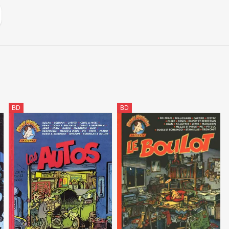
BD
BD