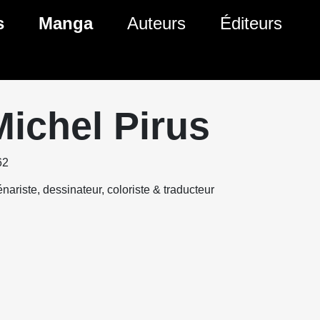
s
Manga
Auteurs
Éditeurs
tés Comics
Nouveautés Manga
 BD
es sorties Comics
Prochaines sorties Manga
Michel Pirus
Comics
Genres Manga
62
nariste, dessinateur, coloriste & traducteur