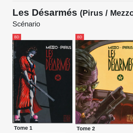
Les Désarmés
(Pirus / Mezz
Scénario
BD
BD
Tome 1
Tome 2