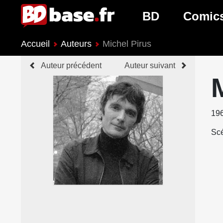
BD
Comic
Accueil
Auteurs
Michel Pirus
Nouveautés BD
Nouveau
Auteur précédent
Auteur suivant
Prochaines sorties
Prochain
Genres BD
Genres 
19
Scé