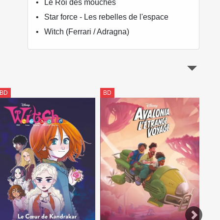
Le Roi des mouches
Star force - Les rebelles de l'espace
Witch (Ferrari / Adragna)
BD
BD
BD