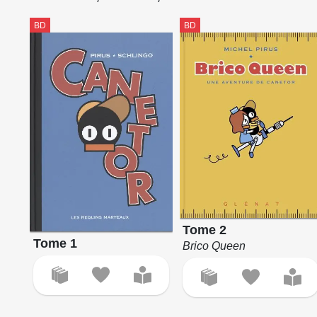
BD
BD
Tome 2
Tome 1
Brico Queen