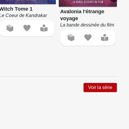
Witch Tome 1
Avalonia l'étrange
Le
Le Coeur de Kandrakar
voyage
Int
La bande dessinée du film
Voir la série