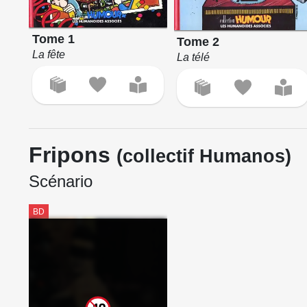
Tome 1
Tome 2
La fête
La télé
Fripons
(collectif Humanos)
Scénario
BD