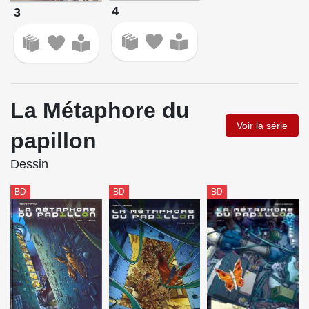
4
3
La Métaphore du
Voir la série
papillon
Dessin
BD
BD
BD