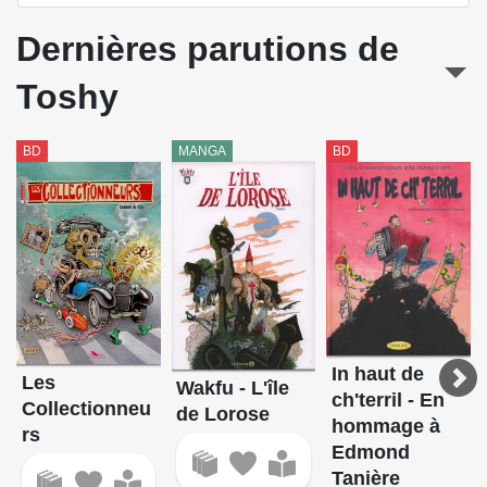
Dernières parutions de
Toshy
BD
MANGA
BD
In haut de
Les
Wakfu - L'île
ch'terril - En
Collectionneu
de Lorose
hommage à
rs
Edmond
Tanière