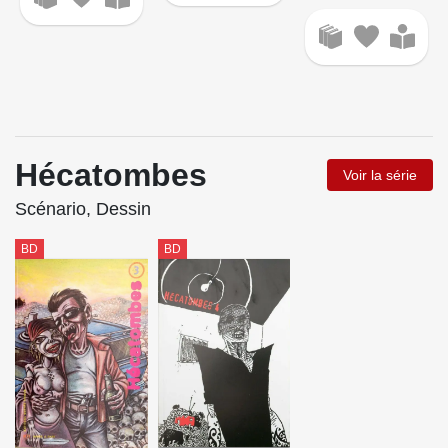
Hécatombes
Voir la série
Scénario, Dessin
BD
BD