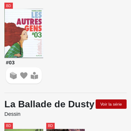
BD
#03
La Ballade de Dusty
Voir la série
Dessin
BD
BD