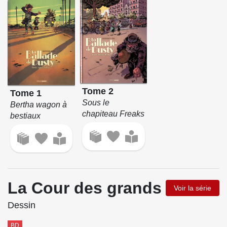
Tome 2
Tome 1
Sous le
Bertha wagon à
chapiteau Freaks
bestiaux
La Cour des grands
Voir la série
Dessin
BD