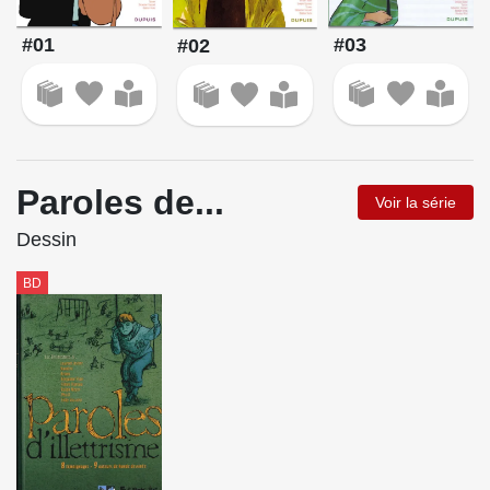
#01
#03
#02
Paroles de...
Voir la série
Dessin
BD