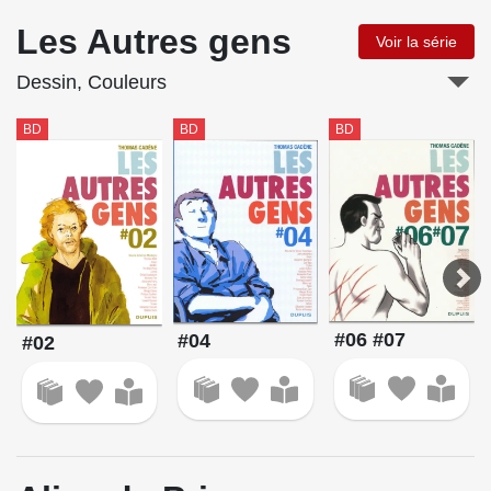
Les Autres gens
Voir la série
Dessin, Couleurs
BD
BD
BD
#06 #07
#04
#02