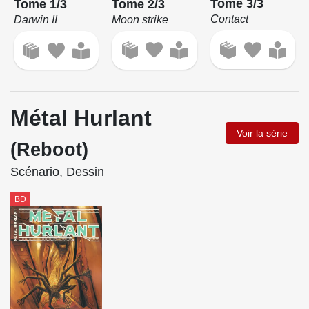
Tome 3/3
Tome 2/3
Tome 1/3
Contact
Moon strike
Darwin II
Métal Hurlant
Voir la série
(Reboot)
Scénario, Dessin
BD