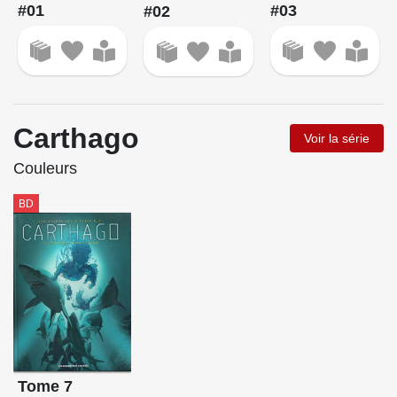
#01
#03
#02
Carthago
Voir la série
Couleurs
BD
Tome 7