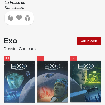
La Fosse du
Kamtchatka
Exo
Voir la série
Dessin, Couleurs
BD
BD
BD