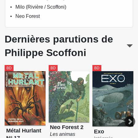
Milo (Rivière / Scoffoni)
Neo Forest
Dernières parutions de
Philippe Scoffoni
BD
BD
BD
Neo Forest 2
Métal Hurlant
Exo
Les animas
N° 17