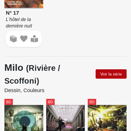
N° 17
L'hôtel de la
dernière nuit
Milo
(Rivière /
Voir la série
Scoffoni)
Dessin, Couleurs
BD
BD
BD