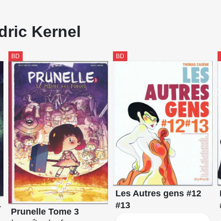
dric Kernel
BD
BD
Les Autres gens #12
1
#13
Prunelle Tome 3