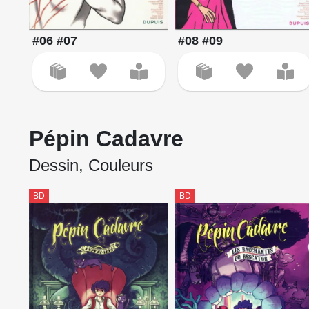
#06 #07
#08 #09
Pépin Cadavre
Dessin, Couleurs
BD
BD