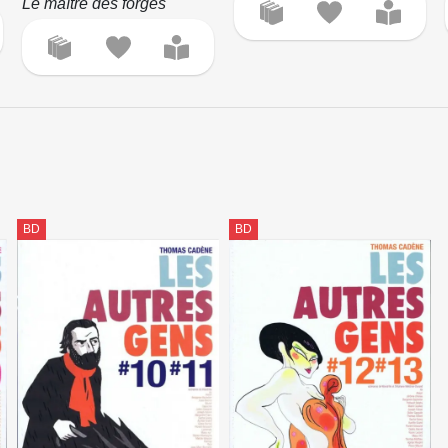
Le maître des forges
BD
BD