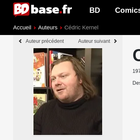
BD
Comic
Accueil
Auteurs
Cédric Kernel
Nouveautés BD
Nouveau
Auteur précédent
Auteur suivant
Prochaines sorties
Prochain
Genres BD
Genres 
19
Des