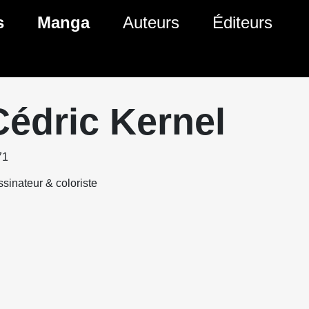
s
Manga
Auteurs
Éditeurs
tés Comics
Nouveautés Manga
 BD
es sorties Comics
Prochaines sorties Manga
Cédric Kernel
Comics
Genres Manga
71
sinateur & coloriste