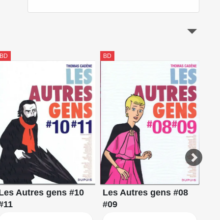
BD
BD
BD
Les Autres gens #10
Les Autres gens #08
#11
#09
Pr