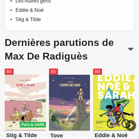
Les Autres gens
Eddie & Noé
Stig & Tilde
Dernières parutions de
Max De Radiguès
BD
BD
BD
Paru le 24/06
Stig & Tilde
Eddie & Noé
Tove