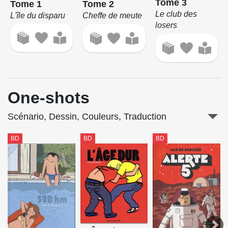
Tome 3
Tome 1
Tome 2
Le club des
L'île du disparu
Cheffe de meute
losers
One-shots
Scénario, Dessin, Couleurs, Traduction
BD
BD
BD