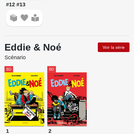
#12 #13
Eddie & Noé
Voir la série
Scénario
BD
BD
1
2