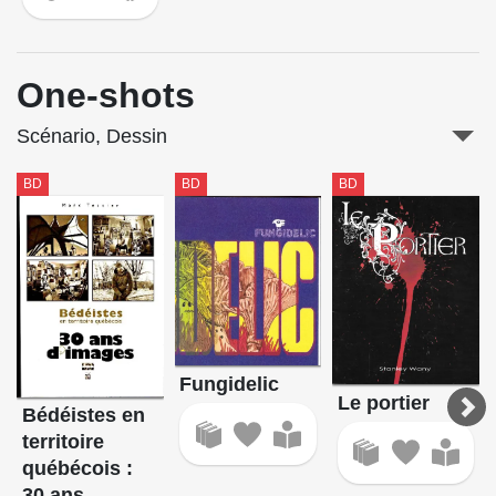
One-shots
Scénario, Dessin
BD
BD
BD
Fungidelic
Le portier
Bédéistes en
territoire
québécois :
30 ans