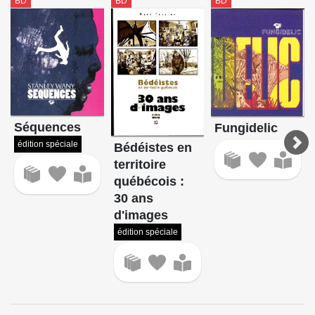
BD
BD
BD
Séquences
Fungidelic
édition spéciale
Bédéistes en
territoire
québécois :
30 ans
d'images
édition spéciale