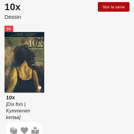
10x
Voir la série
Dessin
BD
10x
[Dix fois |
Kymmenen
kertaa]