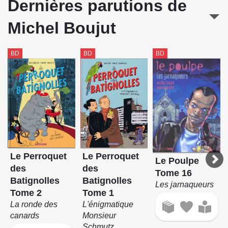
Dernières parutions de
Michel Boujut
BD
BD
BD
Le Perroquet
Le Perroquet
Le Poulpe
des
des
Tome 16
Batignolles
Batignolles
Les jarnaqueurs
Tome 2
Tome 1
La ronde des
L'énigmatique
canards
Monsieur
Schmutz