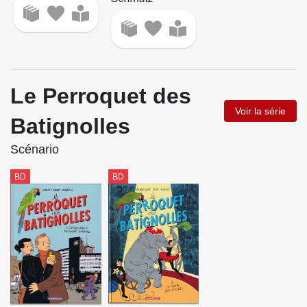
Le Perroquet des
Voir la série
Batignolles
Scénario
BD
BD