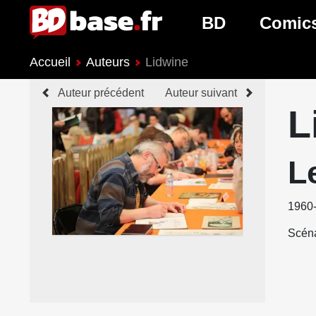
BD
Comic
Accueil
Auteurs
Lidwine
Nouveautés BD
Nouveau
Auteur précédent
Auteur suivant
Prochaines sorties
Prochain
L
Genres BD
Genres 
L
1960
Scéna