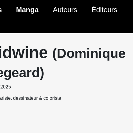
s
Manga
Auteurs
Éditeurs
tés Comics
Nouveautés Manga
 BD
es sorties Comics
Prochaines sorties Manga
idwine
(Dominique
Comics
Genres Manga
egeard)
-2025
riste, dessinateur & coloriste