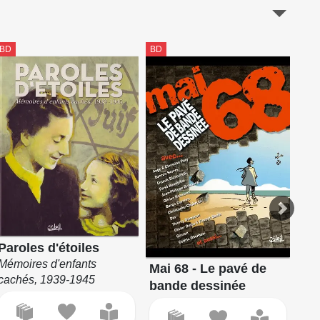
BD
BD
BD
Paroles d'étoiles
Par
Mémoires d'enfants
To
Mai 68 - Le pavé de
cachés, 1939-1945
Lett
bande dessinée
191