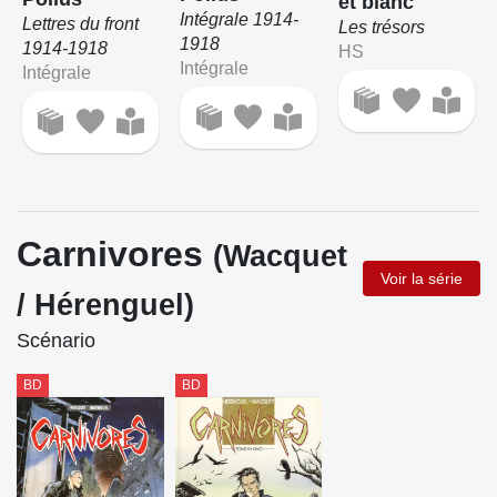
et blanc
Intégrale 1914-
Lettres du front
Les trésors
1918
1914-1918
HS
Intégrale
Intégrale
Carnivores
(Wacquet
Voir la série
/ Hérenguel)
Scénario
BD
BD