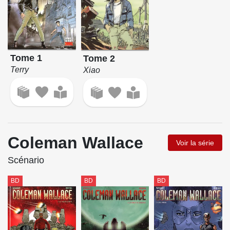
Tome 1
Tome 2
Terry
Xiao
Coleman Wallace
Voir la série
Scénario
BD
BD
BD