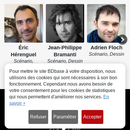
Éric
Jean-Philippe
Adrien Floch
Hérenguel
Bramanti
Scénario, Dessin
Scénario,
Scénario, Dessin
Dessin, Couleurs
Pour mettre le site BDbase à votre disposition, nous
utilisons des cookies qui sont nécessaires à son bon
fonctionnement. Cependant nous avons besoin de
votre consentement pour les cookies de statistiques
CGU
FAQ
Contact
Cookies
qui nous permettent d'améliorer nos services.
En
savoir +
Refuser
Paramétrer
Accepter