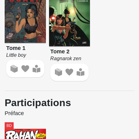
Tome 1
Tome 2
Little boy
Ragnarok zen
Participations
Préface
BD