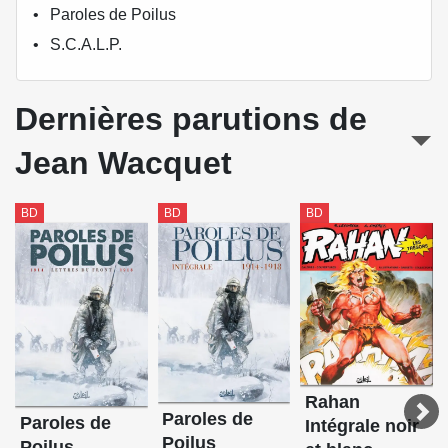
Paroles de Poilus
S.C.A.L.P.
Dernières parutions de
Jean Wacquet
BD
BD
BD
Rahan
Paroles de
Paroles de
Intégrale noir
Poilus
Poilus