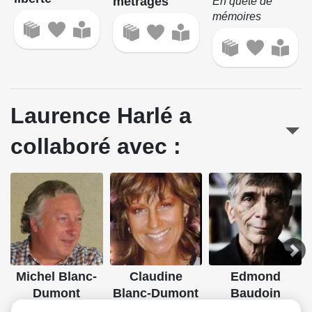
métrages
En quête de
mémoires
Laurence Harlé a
collaboré avec :
Michel Blanc-
Claudine
Edmond
Dumont
Blanc-Dumont
Baudoin
Dessin, Couleurs
Couleurs
Dessin