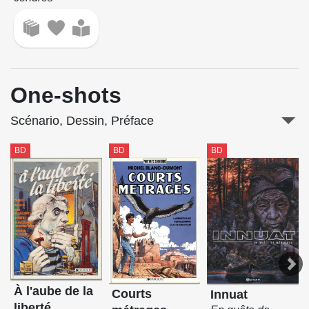
One-shots
Scénario, Dessin, Préface
BD
BD
BD
À l'aube de la
Courts
Innuat
liberté