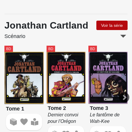
Jonathan Cartland
Voir la série
Scénario
BD
BD
BD
Tome 2
Tome 3
Tome 1
Dernier convoi
Le fantôme de
pour l'Orégon
Wah-Kee