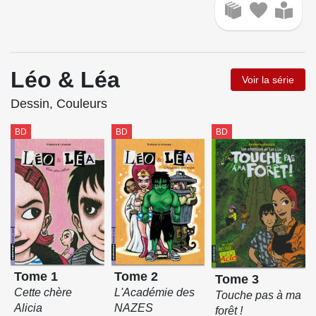
Léo & Léa
Voir la série
Dessin, Couleurs
BD
BD
BD
Tome 1
Tome 2
Tome 3
Cette chère
L'Académie des
Touche pas à ma
Alicia
NAZES
forêt !