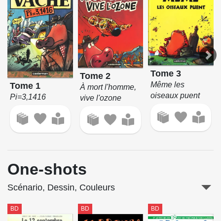
Tome 3
Tome 2
Même les
Tome 1
À mort l'homme,
oiseaux puent
Pi=3,1416
vive l'ozone
One-shots
Scénario, Dessin, Couleurs
BD
BD
BD