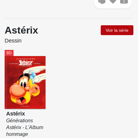
Astérix
Voir la série
Dessin
BD
Astérix
Générations
Astérix - L'Album
hommage