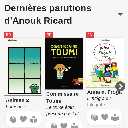
Dernières parutions
d'Anouk Ricard
BD
BD
BD
Anna et Froga
Commissaire
L'intégrale !
Animan 2
Toumi
Intégrale
Fabienne
Le crime était
presque pas fait