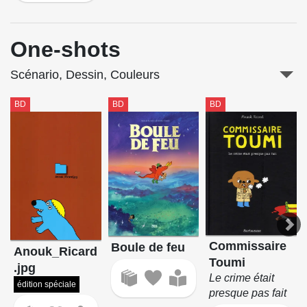
One-shots
Scénario, Dessin, Couleurs
BD
BD
BD
Commissaire
Boule de feu
Anouk_Ricard
Toumi
.jpg
Le crime était
édition spéciale
presque pas fait