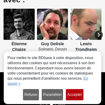
Étienne
Guy Delisle
Lewis
Chaize
Scénario, Dessin
Trondheim
Dessin, Couleurs
Scénario, Dessin
Pour mettre le site BDbase à votre disposition, nous
utilisons des cookies qui sont nécessaires à son bon
fonctionnement. Cependant nous avons besoin de
votre consentement pour les cookies de statistiques
CGU
FAQ
Contact
Cookies
qui nous permettent d'améliorer nos services.
En
savoir +
Refuser
Paramétrer
Accepter