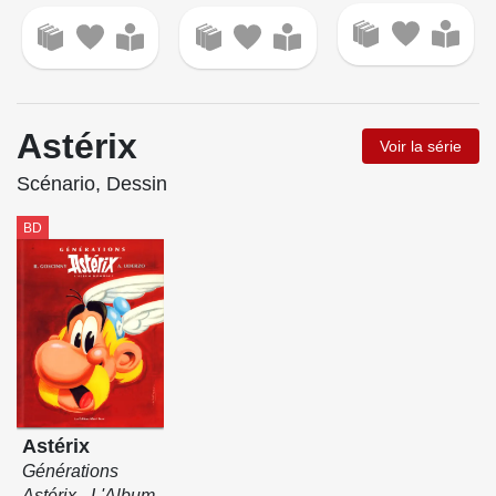
Astérix
Voir la série
Scénario, Dessin
BD
Astérix
Générations
Astérix - L'Album