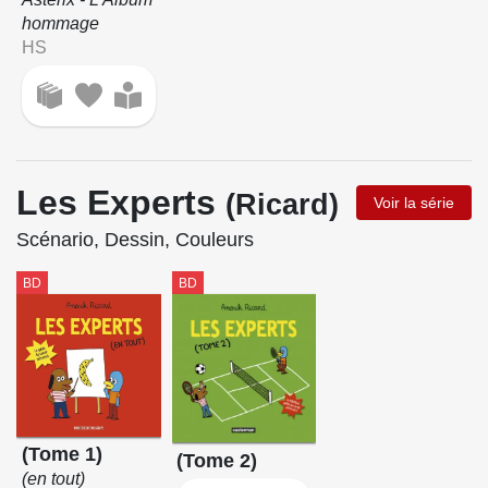
hommage
HS
Les Experts
(Ricard)
Voir la série
Scénario, Dessin, Couleurs
BD
BD
(Tome 1)
(Tome 2)
(en tout)