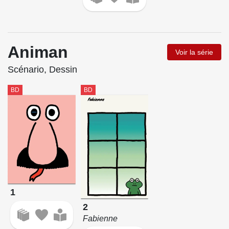
Animan
Voir la série
Scénario, Dessin
BD
BD
1
2
Fabienne